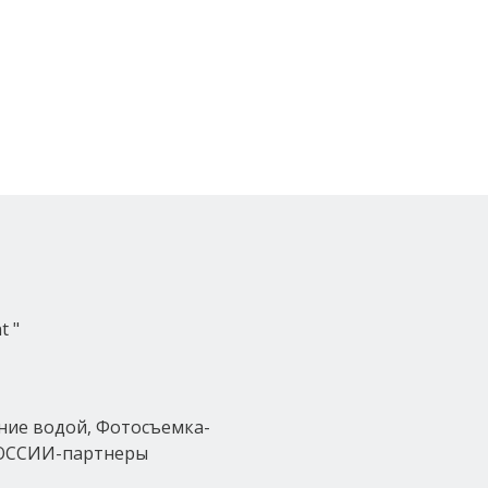
t "
ение водой, Фотосъемка-
РОССИИ-партнеры