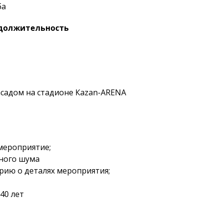
ба
одолжительность
садом на стадионе Кazan-ARENA
мероприятие;
ного шума
рию о деталях мероприятия;
40 лет