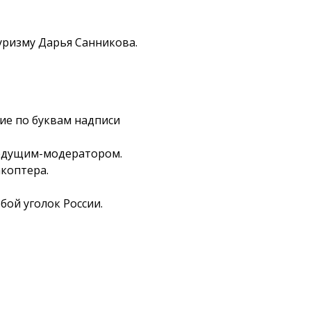
уризму Дарья Санникова.
ние по буквам надписи
 ведущим-модератором.
акоптера.
ой уголок России.