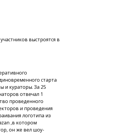
 участников выстроятся в
перативного
единовременного старта
 и кураторы. За 25
наторов отвечал 1
ство проведенного
секторов и проведения
раивания логотипа из
azan ,в котором
р, он же вел шоу-