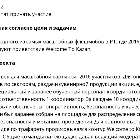
22
отят принять участие
ная согласно цели и задачам
одного из самых масштабных флешмобов в РТ, где 2016
зуют приветствие Welcome To Kazan.
оекта
век для масштабной картинки -2016 участников. Для о
в по секторам, раздачи сувенирной продукции акции, 
циальный и заранее обученный персонал: координаторы
 ответственность 1 координатор. За каждые 10 коорди
 были обеспечены : оперативность, безопасность и каче
 был заранее собран на площадке для распределения 
безопасности и механике проведения. Для ровного выст
дке по трафарету прорисовывался контур Welcome to K
. Общие команды на площадке давал ведущий-модерато