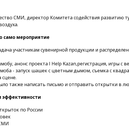
ество СМИ, директор Комитета содействия развитию т
воздуха.
о само мероприятие
 выдача участникам сувенирной продукции и распределе
мобу, анонс проекта I Help Kazan,регистрация, игры с
шмоба - запуск шашек с цветным дымом, съемка с квадр
 сцене.
ло также написать письмо и отправить открытки в люб
и эффективности
ткрыток по России
ловек
 СМИ